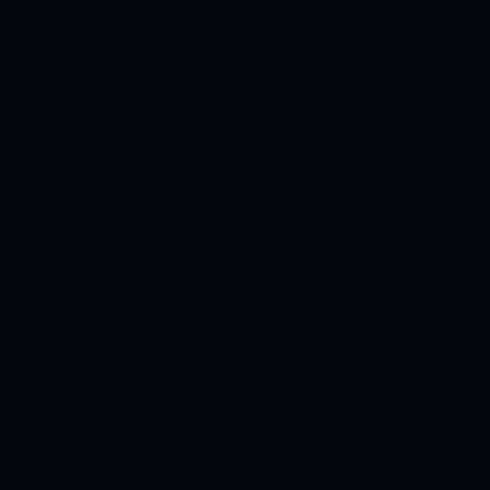
Terapie červeným světlem
(lůžka)
Profesionální systémy RedWave: 4 416 LED
diod, CE certifikace, 10–20 min aplikace. Pro
kliniky, fitness, wellness a hotely.
Prohlédnout produkty