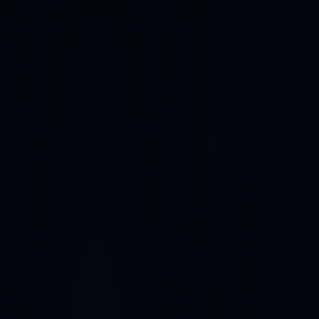
Servis a podpora
Konzultace zdarma
Záruky a certifikace
Financování
Ke stažení