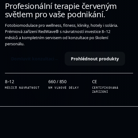
Profesionální terapie
červeným
světlem
pro vaše podnikání.
Fotobiomodulace pro wellness, fitness, kliniky, hotely i solária.
Prémiová zařízení RedWave® s návratností investice 8–12
měsíců a kompletním servisem od konzultace po školení
personálu.
Domluvit konzultaci
→
Prohlédnout produkty
8–12
660 / 850
CE
MĚSÍCŮ NÁVRATNOST
NM VLNOVÉ DÉLKY
CERTIFIKOVANÁ
ZAŘÍZENÍ